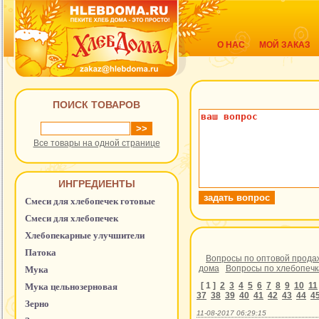
О НАС
МОЙ ЗАКАЗ
ПОИСК ТОВАРОВ
Все товары на одной странице
ИНГРЕДИЕНТЫ
Смеси для хлебопечек готовые
Смеси для хлебопечек
Хлебопекарные улучшители
Патока
Вопросы по оптовой прода
дома
Вопросы по хлебопеч
Мука
[ 1 ]
2
3
4
5
6
7
8
9
10
11
Мука цельнозерновая
37
38
39
40
41
42
43
44
4
Зерно
11-08-2017 06:29:15