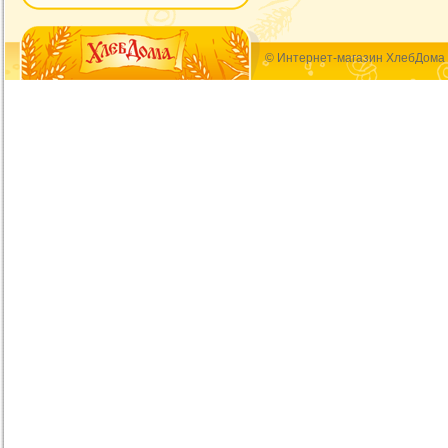
© Интернет-магазин ХлебДома