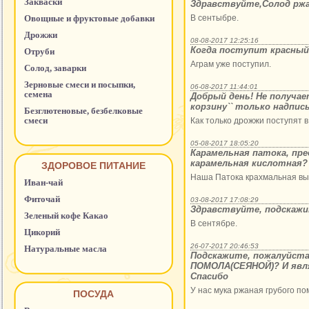
Закваски
Здравствуйте,Солод рж
Овощные и фруктовые добавки
В сентыбре.
Дрожжи
08-08-2017 12:25:16
Когда поступит красный 
Отруби
Аграм уже поступил.
Солод, заварки
Зерновые смеси и посыпки,
06-08-2017 11:44:01
семена
Добрый день! Не получае
корзину`` только надпись
Безглютеновые, безбелковые
смеси
Как только дрожжи поступят в
05-08-2017 18:05:20
Карамельная патока, пр
карамельная кислотная?
ЗДОРОВОЕ ПИТАНИЕ
Наша Патока крахмальная вы
Иван-чай
Фиточай
03-08-2017 17:08:29
Здравствуйте, подскажи
Зеленый кофе Какао
В сентябре.
Цикорий
26-07-2017 20:46:53
Натуральные масла
Подскажите, пожалуйст
ПОМОЛА(СЕЯНОЙ)? И явля
Спасибо
У нас мука ржаная грубого по
ПОСУДА