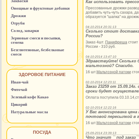
Закваски
Как использовать пресс
Овощные и фруктовые добавки
Прессованные дрожжи развод
добавить чуть-чуть сахара, д
Дрожжи
образуется "шапка" на дрожжа
Отруби
04-10-2014 20:31:13
Солод, заварки
Сколько стоит доставка
России?
Зерновые смеси и посыпки,
семена
Заказ 4шт.
Панифреша
стоит 
России - 310 руб.
Безглютеновые, безбелковые
смеси
04-10-2014 13:47:10
Здравствуйте! Сколько 
мальтозной? Спасибо.
16 шт.
Мальтозной патоки
стоя
ЗДОРОВОЕ ПИТАНИЕ
Иван-чай
02-10-2014 12:23:11
Заказ 23259 от 15.09.14г
Фиточай
сроки будет осуществле
Зеленый кофе Какао
Оплата поступила 03.10.14,ст
Цикорий
02-10-2014 12:22:16
Натуральные масла
У Вас анонсирована цена
почтовой пересылкой в г
16 шт.
Мальтозной патоки
стоя
ПОСУДА
25-09-2014 23:39:13
Что значит `` под заказ