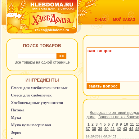
О НАС
МОЙ ЗАКАЗ
ПОИСК ТОВАРОВ
Все товары на одной странице
ИНГРЕДИЕНТЫ
Смеси для хлебопечек готовые
Смеси для хлебопечек
Хлебопекарные улучшители
Патока
Вопросы по оптовой прода
дома
Вопросы по хлебопеч
Мука
1
2
3
4
5
6
7
8
9
10
11
1
Мука цельнозерновая
37
38
39
40
41
42
43
44
4
Зерно
18-10-2014 00:34:51