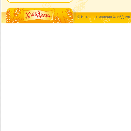
© Интернет-магазин ХлебДома