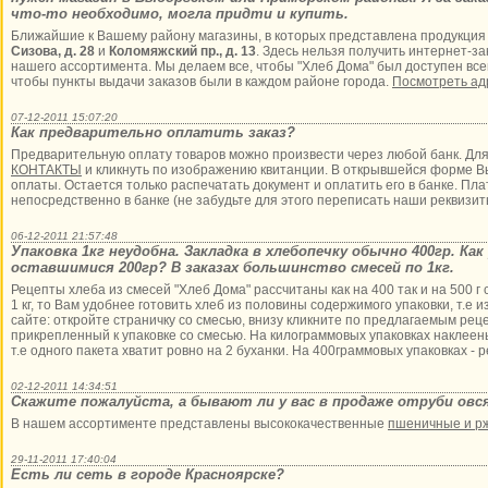
что-то необходимо, могла придти и купить.
Ближайшие к Вашему району магазины, в которых представлена продукция 
Сизова, д. 28
и
Коломяжский пр., д. 13
. Здесь нельзя получить интернет-з
нашего ассортимента. Мы делаем все, чтобы "Хлеб Дома" был доступен все
чтобы пункты выдачи заказов были в каждом районе города.
Посмотреть ад
07-12-2011 15:07:20
Как предварительно оплатить заказ?
Предварительную оплату товаров можно произвести через любой банк. Для 
КОНТАКТЫ
и кликнуть по изображению квитанции. В открывшейся форме В
оплаты. Остается только распечатать документ и оплатить его в банке. П
непосредственно в банке (не забудьте для этого переписать наши реквизит
06-12-2011 21:57:48
Упаковка 1кг неудобна. Закладка в хлебопечку обычно 400гр. Ка
оставшимися 200гр? В заказах большинство смесей по 1кг.
Рецепты хлеба из смесей "Хлеб Дома" рассчитаны как на 400 так и на 500 г
1 кг, то Вам удобнее готовить хлеб из половины содержимого упаковки, т.е и
сайте: откройте страничку со смесью, внизу кликните по предлагаемым реце
прикрепленный к упаковке со смесью. На килограммовых упаковках наклеен
т.е одного пакета хватит ровно на 2 буханки. На 400граммовых упаковках - р
02-12-2011 14:34:51
Скажите пожалуйста, а бывают ли у вас в продаже отруби овс
В нашем ассортименте представлены высококачественные
пшеничные и р
29-11-2011 17:40:04
Есть ли сеть в городе Красноярске?