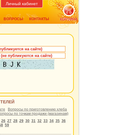
Личный кабинет
ВОПРОСЫ
КОНТАКТЫ
КОРЗИНА
ИТЕЛЕЙ
ате
Вопросы по приготовлению хлеба
опросы по точкам продажи (магазинам)
26
27
28
29
30
31
32
33
34
35
36
58
59