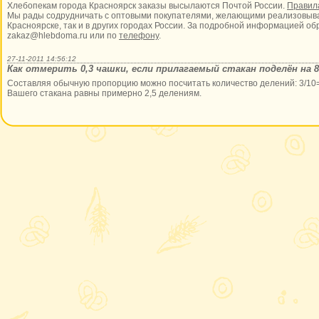
Хлебопекам города Красноярск заказы высылаются Почтой России.
Правила
Мы рады содрудничать с оптовыми покупателями, желающими реализовыват
Красноярске, так и в других городах России. За подробной информацией об
zakaz@hlebdoma.ru или по
телефону
.
27-11-2011 14:56:12
Как отмерить 0,3 чашки, если прилагаемый стакан поделён на 8 
Составляя обычную пропорцию можно посчитать количество делений: 3/10=х
Вашего стакана равны примерно 2,5 делениям.