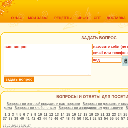
О НАС
МОЙ ЗАКАЗ
РЕЦЕПТЫ
ИНФО
ОПТ
ДОСТАВКА
ЗАДАТЬ ВОПРОС
ВОПРОСЫ И ОТВЕТЫ ДЛЯ ПОСЕТ
Вопросы по оптовой продаже и партнерстве
Вопросы по доставке и опл
дома
Вопросы по хлебопечкам
Вопросы по ингредиентам для выпечки
В
1
2
3
4
5
6
7
8
9
10
11
12
13
14
15
16
17
18
19
20
21
22
23
24
25
37
38
39
40
41
42
43
44
45
46
47
48
49
50
[ 51 ]
52
53
54
55
56
57
15-12-2011 15:51:27