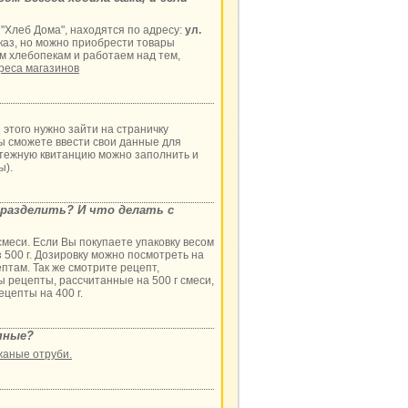
"Хлеб Дома", находятся по адресу:
ул.
аказ, но можно приобрести товары
м хлебопекам и работаем над тем,
реса магазинов
этого нужно зайти на страничку
ы сможете ввести свои данные для
латежную квитанцию можно заполнить и
ы).
к разделить? И что делать с
 смеси. Если Вы покупаете упаковку весом
з 500 г. Дозировку можно посмотреть на
птам. Так же смотрите рецепт,
ы рецепты, рассчитанные на 500 г смеси,
ецепты на 400 г.
яные?
жаные отруби.