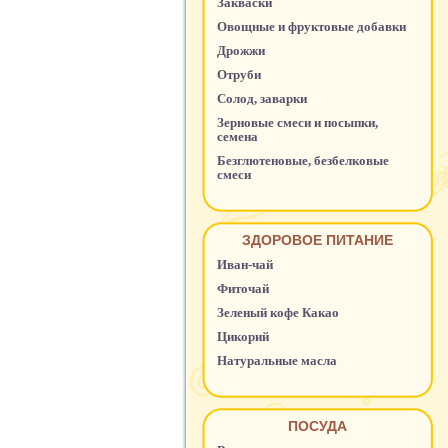
Закваски
Овощные и фруктовые добавки
Дрожжи
Отруби
Солод, заварки
Зерновые смеси и посыпки,
семена
Безглютеновые, безбелковые
смеси
ЗДОРОВОЕ ПИТАНИЕ
Иван-чай
Фиточай
Зеленый кофе Какао
Цикорий
Натуральные масла
ПОСУДА