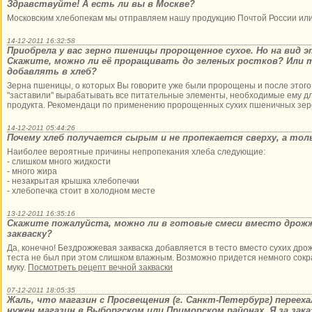
Здравствуйте! А есть ли вы в Москве?
Московским хлебопекам мы отправляем нашу продукцию Почтой России или
14-12-2011 16:32:58
Приобрела у вас зерно пшеницы пророщенное сухое. Но на вид 
Скажите, можно ли её проращивать до зеленых ростков? Или 
добавлять в хлеб?
Зерна пшеницы, о которых Вы говорите уже были пророщены и после этого
"заставили" вырабатывать все питательные элементы, необходимые ему д
продукта. Рекомендаци по применению пророщенных сухих пшеничных зе
14-12-2011 05:44:26
Почему хлеб получается сырым и не пропекается сверху, а тол
Наиболее вероятные причины непропекания хлеба следующие:
- слишком много жидкости
- много жира
- незакрытая крышка хлебопечки
- хлебопечка стоит в холодном месте
13-12-2011 16:35:16
Скажите пожалуйста, можно ли в готовые смеси вместо дрож
закваску?
Да, конечно! Бездрожжевая закваска добавляется в тесто вместо сухих дро
теста не был при этом слишком влажным. Возможно придется немного сокр
муку.
Посмотреть рецепт вечной закваски
07-12-2011 18:05:35
Жаль, что магазин с Просвещения (г. Санкт-Петербург) перееха
нужен магазин в Выборгском или Приморском районах. Я за заказ