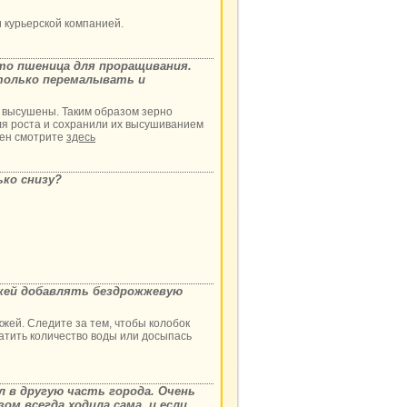
 курьерской компанией.
это пшеница для проращивания.
только перемалывать и
 высушены. Таким образом зерно
ля роста и сохранили их высушиванием
рен смотрите
здесь
ько снизу?
жей добавлять бездрожжевую
жжей. Следите за тем, чтобы колобок
атить количество воды или досыпась
л в другую часть города. Очень
ом всегда ходила сама, и если