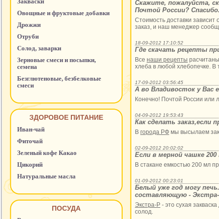
Закваски
Скажите, пожалуйста, с
Почтой России? Спасибо
Овощные и фруктовые добавки
Стоимость доставки зависит о
Дрожжи
заказ, и наш менеджер сообщ
Отруби
18-09-2012 17:10:52
Солод, заварки
Где скачать рецепты пр
Зерновые смеси и посыпки,
Все
наши рецепты
расчитаны
семена
хлеба в любой хлебопечке. В 
Безглютеновые, безбелковые
17-09-2012 03:56:45
смеси
А во Владивосток у Вас 
Конечно! Почтой России или 
04-09-2012 19:53:43
ЗДОРОВОЕ ПИТАНИЕ
Как сделать заказ,если 
Иван-чай
В
города РФ
мы высылаем зак
Фиточай
02-09-2012 20:02:02
Зеленый кофе Какао
Если в мерной чашке 200
Цикорий
В стакане емкостью 200 мл п
Натуральные масла
01-09-2012 00:23:01
Белый уже год могу печь
составляющую - Экстра-
Экстра-Р
- это сухая закваск
ПОСУДА
солод.