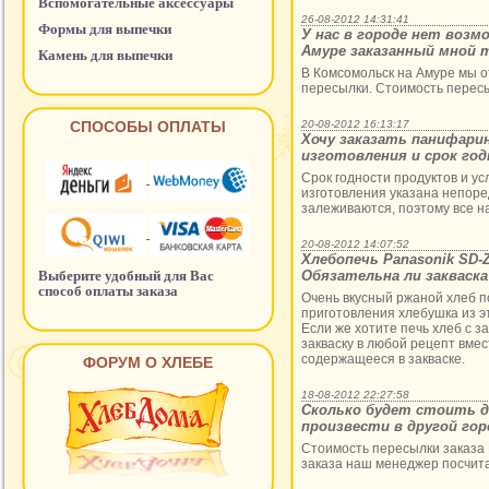
Вспомогательные аксессуары
26-08-2012 14:31:41
Формы для выпечки
У нас в городе нет возм
Амуре заказанный мной 
Камень для выпечки
В Комсомольск на Амуре мы о
пересылки. Стоимость перес
СПОСОБЫ ОПЛАТЫ
20-08-2012 16:13:17
Хочу заказать панифарин
изготовления и срок го
Срок годности продуктов и ус
изготовления указана непоре
залеживаются, поэтому все 
20-08-2012 14:07:52
Хлебопечь Panasonik SD-
Выберите удобный для Вас
Обязательна ли закваска
способ оплаты заказа
Очень вкусный ржаной хлеб п
приготовления хлебушка из э
Если же хотите печь хлеб с з
закваску в любой рецепт вмес
содержащееся в закваске.
ФОРУМ О ХЛЕБЕ
18-08-2012 22:27:58
Сколько будет стоить д
произвести в другой гор
Стоимость пересылки заказа 
заказа наш менеджер посчита