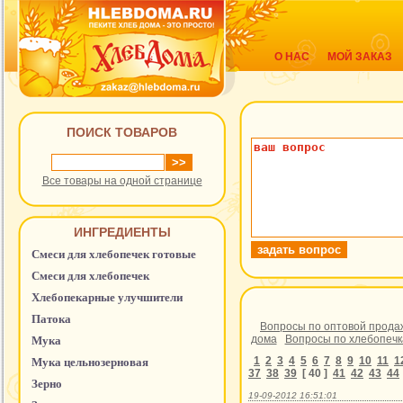
О НАС
МОЙ ЗАКАЗ
ПОИСК ТОВАРОВ
Все товары на одной странице
ИНГРЕДИЕНТЫ
Смеси для хлебопечек готовые
Смеси для хлебопечек
Хлебопекарные улучшители
Патока
Вопросы по оптовой прода
дома
Вопросы по хлебопеч
Мука
1
2
3
4
5
6
7
8
9
10
11
1
Мука цельнозерновая
37
38
39
[ 40 ]
41
42
43
44
Зерно
19-09-2012 16:51:01