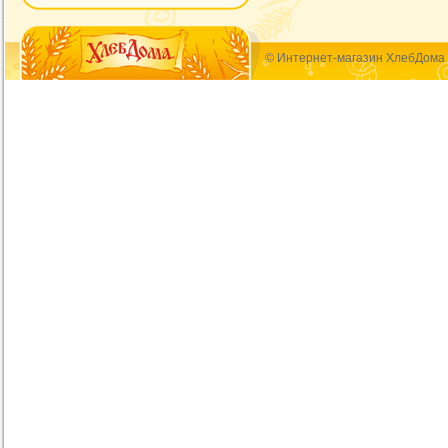
© Интернет-магазин ХлебДома