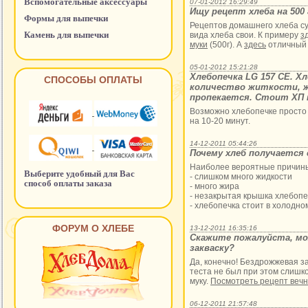
Вспомогательные аксессуары
07-01-2012 16:29:49
Ищу рецепт хлеба на 500
Формы для выпечки
Рецептов домашнего хлеба су
Камень для выпечки
вида хлеба свои. К примеру
з
муки
(500г). А
здесь
отличный 
05-01-2012 15:21:28
Хлебопечка LG 157 СЕ. Х
СПОСОБЫ ОПЛАТЫ
количество житкости, жи
пропекается. Стоит ХП н
Возможно хлебопечке просто 
на 10-20 минут.
14-12-2011 05:44:26
Почему хлеб получается 
Наиболее вероятные причин
Выберите удобный для Вас
- слишком много жидкости
способ оплаты заказа
- много жира
- незакрытая крышка хлебопе
- хлебопечка стоит в холодно
ФОРУМ О ХЛЕБЕ
13-12-2011 16:35:16
Скажите пожалуйста, мо
закваску?
Да, конечно! Бездрожжевая за
теста не был при этом слишк
муку.
Посмотреть рецепт вечн
06-12-2011 21:57:48