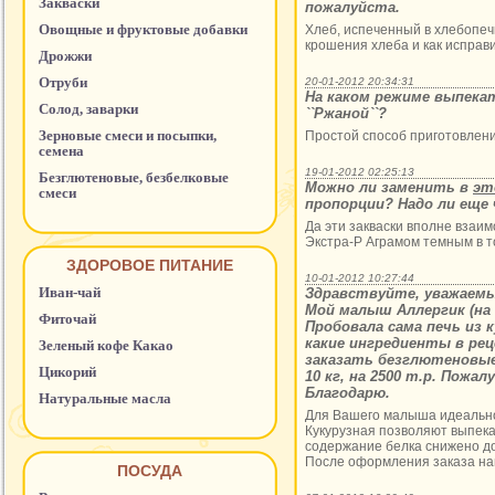
Закваски
пожалуйста.
Овощные и фруктовые добавки
Хлеб, испеченный в хлебопеч
крошения хлеба и как исправ
Дрожжи
Отруби
20-01-2012 20:34:31
На каком режиме выпекать
Солод, заварки
``Ржаной``?
Зерновые смеси и посыпки,
Простой способ приготовлен
семена
19-01-2012 02:25:13
Безглютеновые, безбелковые
Можно ли заменить в
эт
смеси
пропорции? Надо ли еще
Да эти закваски вполне взаи
Экстра-Р Аграмом темным в т
ЗДОРОВОЕ ПИТАНИЕ
10-01-2012 10:27:44
Иван-чай
Здравствуйте, уважаемый
Мой малыш Аллергик (на 
Фиточай
Пробовала сама печь из 
какие ингредиенты в рец
Зеленый кофе Какао
заказать безглютеновые, 
Цикорий
10 кг, на 2500 т.р. Пож
Благодарю.
Натуральные масла
Для Вашего малыша идеальн
Кукурузная позволяют выпека
содержание белка снижено до
После оформления заказа наш
ПОСУДА