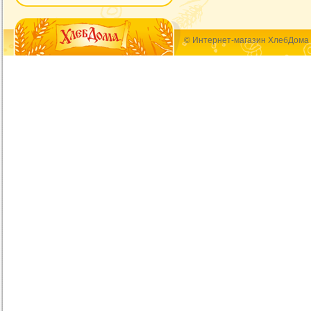
© Интернет-магазин ХлебДома