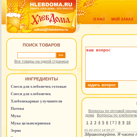
О НАС
МОЙ ЗАКАЗ
ПОИСК ТОВАРОВ
Все товары на одной странице
ИНГРЕДИЕНТЫ
Смеси для хлебопечек готовые
Смеси для хлебопечек
Хлебопекарные улучшители
Патока
Вопросы по оптовой прода
дома
Вопросы по хлебопеч
Мука
1
2
3
4
5
6
[ 7 ]
8
9
10
Мука цельнозерновая
Зерно
01-02-2012 14:59:27
Здравствуйте. Я часто п