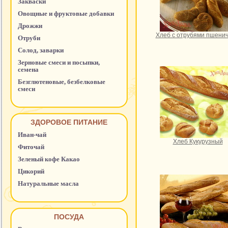
Закваски
Овощные и фруктовые добавки
Дрожжи
Хлеб с отрубями пшени
Отруби
Солод, заварки
Зерновые смеси и посыпки,
семена
Безглютеновые, безбелковые
смеси
ЗДОРОВОЕ ПИТАНИЕ
Иван-чай
Хлеб Кукурузный
Фиточай
Зеленый кофе Какао
Цикорий
Натуральные масла
ПОСУДА