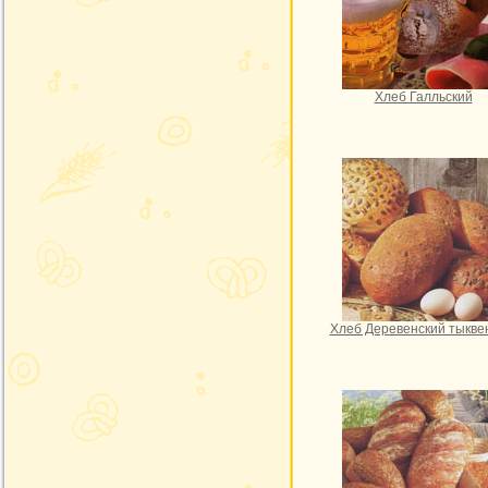
Хлеб Галльский
Хлеб Деревенский тыкв