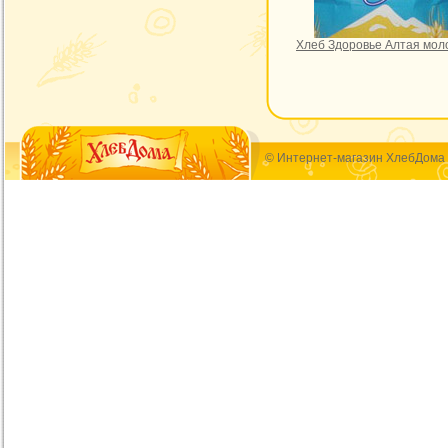
Хлеб Здоровье Алтая мол
© Интернет-магазин ХлебДома